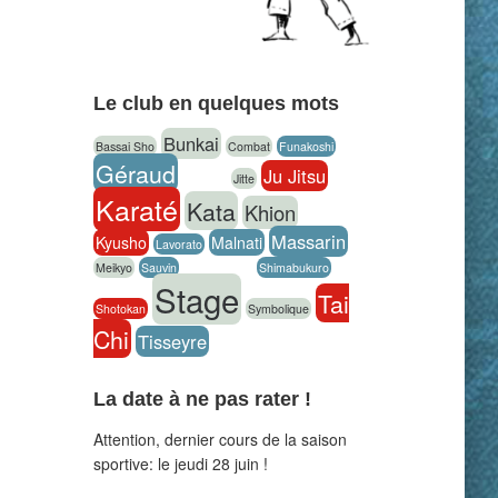
Le club en quelques mots
Bunkai
Bassai Sho
Combat
Funakoshi
Géraud
Ju Jitsu
hachiko
Jitte
Karaté
Kata
Khion
kumite
Massarin
Kyusho
Malnati
Lavorato
Meikyo
Sauvin
self-defense
Shimabukuro
Stage
Tai
Shotokan
Symbolique
Chi
Tisseyre
La date à ne pas rater !
Attention, dernier cours de la saison
sportive: le jeudi 28 juin !