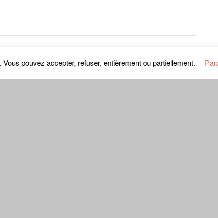
s le navigateur pour mon prochain commentaire.
s. Vous pouvez accepter, refuser, entièrement ou partiellement.
Par
ar e-mail.
il.