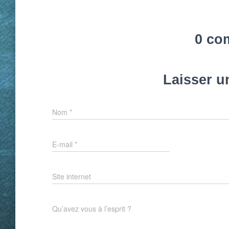
0 co
Laisser 
Nom
*
E-mail
*
Site internet
Qu’avez vous à l’esprit ?