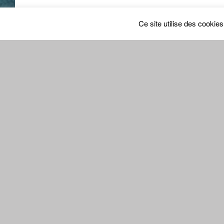
Laisser 
Ce site utilise des cookie
Nom
*
E-mail
*
Site internet
Qu’avez vous à l’esprit ?
Enregistrer mon nom, mon e-mail et mon site dan