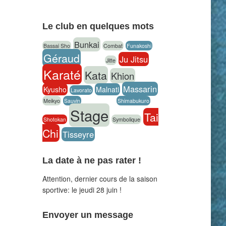
Le club en quelques mots
Bunkai
Bassai Sho
Combat
Funakoshi
Géraud
Ju Jitsu
hachiko
Jitte
Karaté
Kata
Khion
kumite
Massarin
Kyusho
Malnati
Lavorato
Meikyo
Sauvin
self-defense
Shimabukuro
Stage
Tai
Shotokan
Symbolique
Chi
Tisseyre
La date à ne pas rater !
Attention, dernier cours de la saison
sportive: le jeudi 28 juin !
Envoyer un message