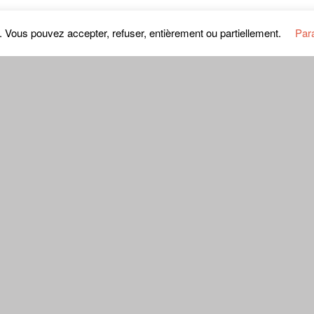
un commentaire
s. Vous pouvez accepter, refuser, entièrement ou partiellement.
Par
s le navigateur pour mon prochain commentaire.